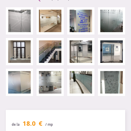
18.0
€
de la
/ mp