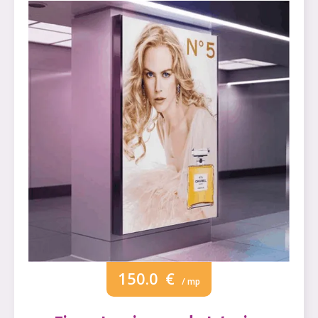
150.0
€
/ mp