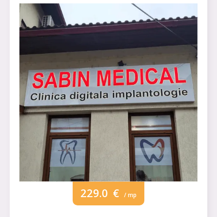
229.0
€
/ mp