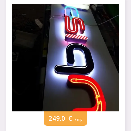
249.0
€
/ mp